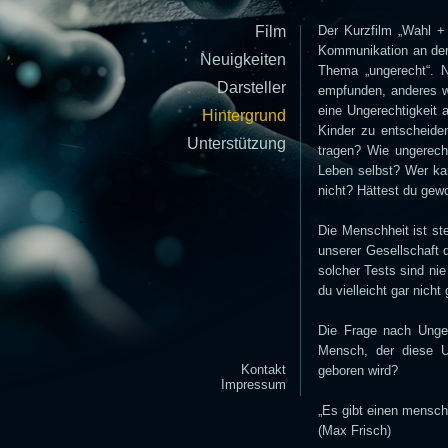
Film
Der Kurzfilm „Wahl +
Kommunikation an der
Neuigkeiten
Thema „ungerecht“. N
Darsteller
empfunden, anderes wi
eine Ungerechtigkeit 
Hintergrund
Kinder zu entscheiden
Unterstützung
tragen? Wie ungerech
Leben selbst? Wer ka
nicht? Hättest du gewo
Die Menschheit ist ste
unserer Gesellschaft 
solcher Tests sind ni
du vielleicht gar nich
Die Frage nach Unger
Mensch, der diese Un
Kontakt
geboren wird?
Impressum
„Es gibt einen mensch
(Max Frisch)