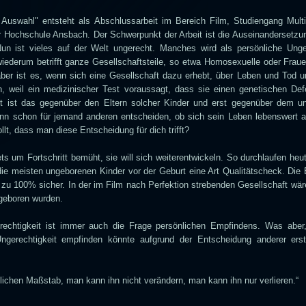
 Auswahl" entsteht als Abschlussarbeit im Bereich Film, Studiengang Mult
 Hochschule Ansbach. Der Schwerpunkt der Arbeit ist die Auseinandersetzu
un ist vieles auf der Welt ungerecht. Manches wird als persönliche Unger
ederum betrifft ganze Gesellschaftsteile, so etwa Homosexuelle oder Frau
aber ist es, wenn sich eine Gesellschaft dazu erhebt, über Leben und Tod 
, weil ein medizinischer Test voraussagt, dass sie einen genetischen Def
t ist das gegenüber den Eltern solcher Kinder und erst gegenüber dem u
nn schon für jemand anderen entscheiden, ob sich sein Leben lebenswert an
llt, dass man diese Entscheidung für dich trifft?
ts um Fortschritt bemüht, sie will sich weiterentwickeln. So durchlaufen heu
die meisten ungeborenen Kinder vor der Geburt eine Art Qualitätscheck. Die
e zu 100% sicher. In der im Film nach Perfektion strebenden Gesellschaft wär
t geboren wurden.
echtigkeit ist immer auch die Frage persönlichen Empfindens. Was aber
gerechtigkeit empfinden könnte aufgrund der Entscheidung anderer erst
lichen Maßstab, man kann ihn nicht verändern, man kann ihn nur verlieren.“